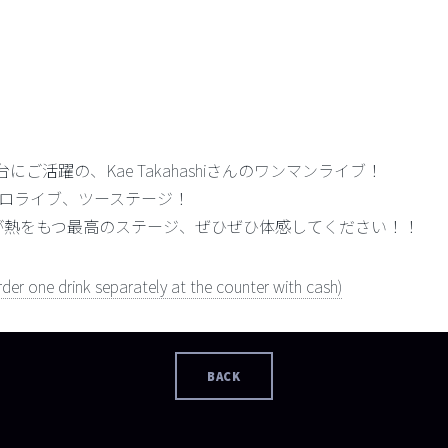
界を舞台にご活躍の、Kae Takahashiさんのワンマンライブ！
e ‘によるソロライブ、ツーステージ！
が熱をもつ最高のステージ、ぜひぜひ体感してください！！
der one drink separately at the counter with cash)
BACK