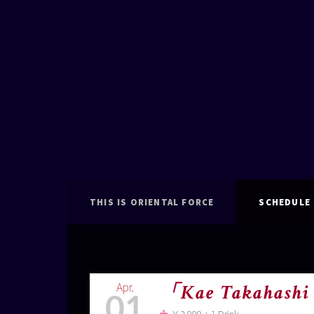
THIS IS ORIENTAL FORCE
SCHEDULE
Apr.
「Kae Takahashi 
01
￥2.000 + 1 Drink