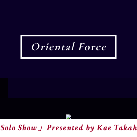
Oriental Force
Solo Show」Presented by Kae Takah