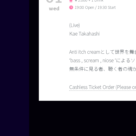
19:00 Open / 19:30 Start
wed
(Live)
Kae Takahashi
Anti itch creamとして世
‘bass , scream , nios
無条件に見る者、聴く者の魂
Cashless Ticket Order (Please or