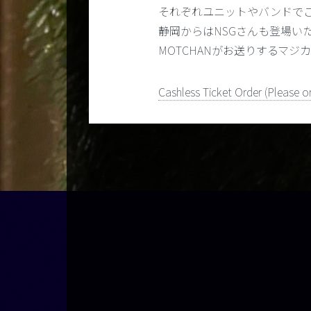
それぞれユニットやバンドで
静岡からはNSGさんも登場い
MOTCHANがお送りするマ
Cashless Ticket Order (Please or