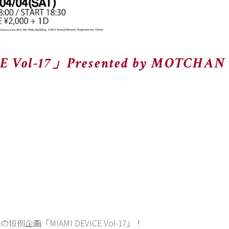
 Vol-17」Presented by MOTCHAN
例企画「MIAMI DEVICE Vol-17」！