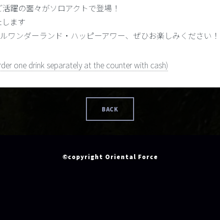
ご活躍の面々がソロアクトで登場！
たします
ジカルワンダーランド・ハッピーアワー、ぜひお楽しみください！
der one drink separately at the counter with cash)
BACK
©copyright Oriental Force