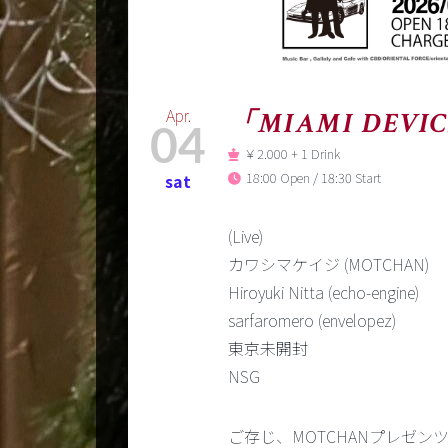
Apr.
「MIAMI DEVICE
04
￥2.000 + 1 Drink
18:00 Open / 18:30 Start
sat
(Live)
カワシマケイジ (MOTCHAN)
Hiroyuki Nitta (echo-engine)
sarfaromero (envelopez)
東京未開封
NSG
ご存じ、MOTCHANプレゼンツの恒