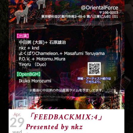
Apr.
「FEEDBACKMIX:4」
29
Presented by nkz
wed