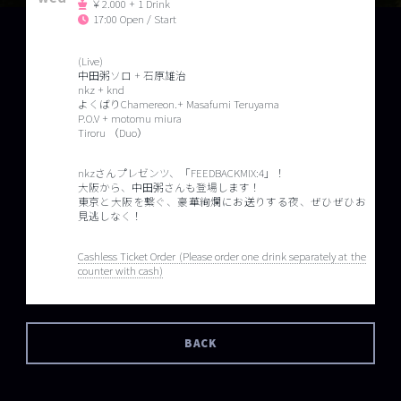
￥2.000 + 1 Drink
17:00 Open / Start
(Live)
中田粥ソロ + 石原雄治
nkz + knd
よくばりChamereon.+ Masafumi Teruyama
P.O.V + motomu miura
Tiroru （Duo）
nkzさんプレゼンツ、「FEEDBACKMIX:4」！
大阪から、中田粥さんも登場します！
東京と大阪を繋ぐ、豪華絢爛にお送りする夜、ぜひぜひお
見逃しなく！
Cashless Ticket Order (Please order one drink separately at the
counter with cash)
BACK