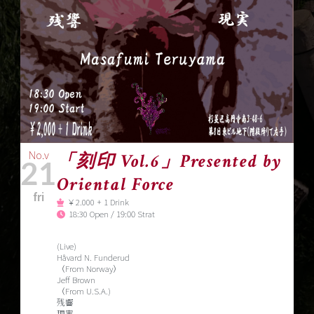
No.v
「刻印 Vol.6」Presented by
21
Oriental Force
fri
￥2.000 + 1 Drink
18:30 Open / 19:00 Strat
(Live)
Håvard N. Funderud
（From Norway）
Jeff Brown
（From U.S.A.)
残響
現実