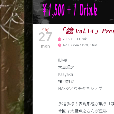
May.
「鏡 Vol.14」Prese
27
￥1.500 + 1 Drink
18:30 Open / 19:00 Strat
mon
(Live)
大島輝之
Ksayaka
槌谷颯晃
NASSYとウチダヨシノブ
多種多様の表現形態が集う「鏡 V
今回は大島輝之さんが登場！