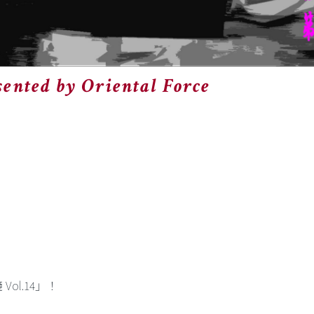
nted by Oriental Force
ol.14」！