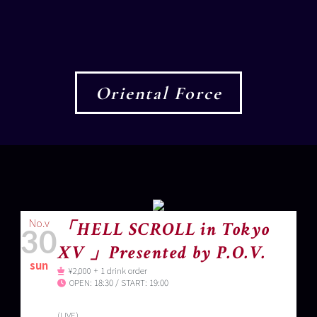
Oriental Force
No.v
「HELL SCROLL in Tokyo
30
XV
」Presented by P.O.V.
sun
¥2,000 + 1 drink order
OPEN: 18:30 / START: 19:00
(LIVE)