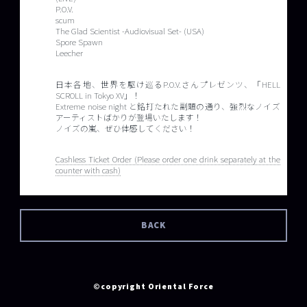
P.O.V.
scum
The Glad Scientist -Audiovisual Set- (USA)
Spore Spawn
Leecher
日本各地、世界を駆け巡るP.O.V.さんプレゼンツ、「HELL
SCROLL in Tokyo XV」！
Extreme noise night と銘打たれた副題の通り、強烈なノイズ
アーティストばかりが登場いたします！
ノイズの嵐、ぜひ体感してください！
Cashless Ticket Order (Please order one drink separately at the
counter with cash)
BACK
©copyright Oriental Force