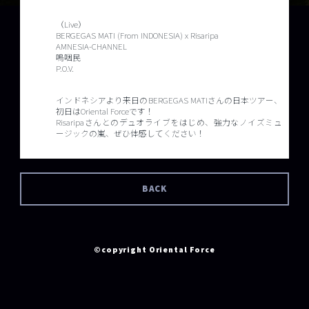
（Live）
BERGEGAS MATI (From INDONESIA) x Risaripa
AMNESIA-CHANNEL
嗚咽民
P.O.V.
インドネシアより来日のBERGEGAS MATIさんの日本ツアー、
初日はOriental Forceです！
Risaripaさんとのデュオライブをはじめ、強力なノイズミュ
ージックの嵐、ぜひ体感してください！
BACK
©copyright Oriental Force