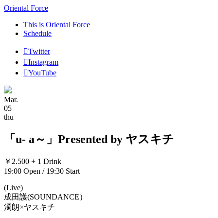
Oriental Force
This is Oriental Force
Schedule
Twitter
Instagram
YouTube
Mar.
05
thu
「u- a～」Presented by ヤスキチ
￥2.500 + 1 Drink
19:00 Open / 19:30 Start
(Live)
成田護(SOUNDANCE）
濁朗×ヤスキチ