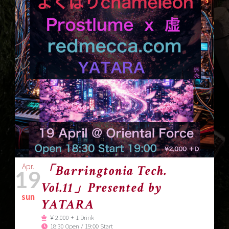
Apr.
「Barringtonia Tech.
19
Vol.11」Presented by
sun
YATARA
￥2.000 + 1 Drink
18:30 Open / 19:00 Start