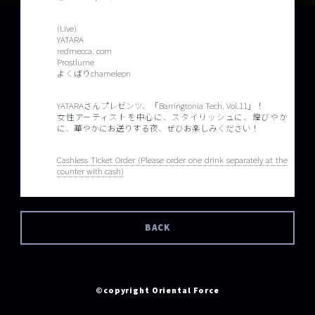
(Live)
YATARA
redmecca. com
Prostlume
よくばりchameleon
YATARAさんプレゼンツ、「Barringtonia Tech. Vol.11」！
女性アーティストを中心に、スタイリッシュに、煌びやか
に、華やかにお送りする夜、ぜひお楽しみください！
Cashless Ticket Order (Please order one drink separately at the
counter with cash)
BACK
©copyright Oriental Force