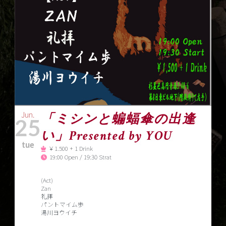
Jun.
「ミシンと蝙蝠傘の出逢
25
い」Presented by YOU
tue
￥1.500 + 1 Drink
19:00 Open / 19:30 Strat
(Act)
Zan
礼拝
パントマイム歩
湯川ヨウイチ