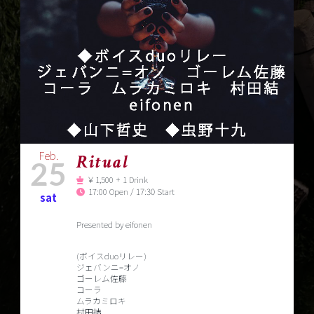
Feb.
Ritual
25
￥1,500 + 1 Drink
17:00 Open / 17:30 Start
sat
Presented by eifonen
(ボイスduoリレー)
ジェバンニ=オノ
ゴーレム佐藤
コーラ
ムラカミロキ
村田結